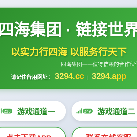
四海集团 · 链接世
以实力行四海 以服务行天下
四海集团——值得信赖的合作伙
3294.cc
3294.app
请记住备用网址：
|
游戏通道一
游戏通道二
210
249